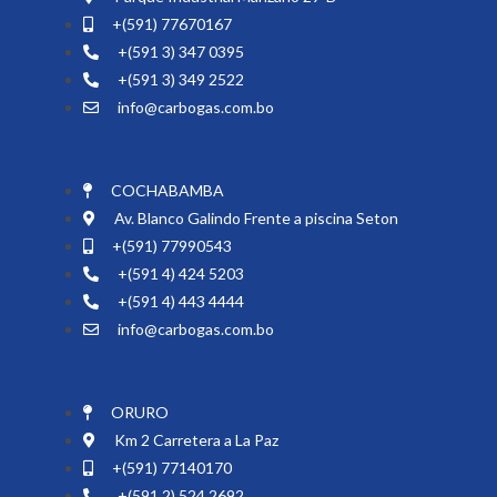
+(591) 77670167
+(591 3) 347 0395
+(591 3) 349 2522
info@carbogas.com.bo
COCHABAMBA
Av. Blanco Galindo Frente a piscina Seton
+(591) 77990543
+(591 4) 424 5203
+(591 4) 443 4444
info@carbogas.com.bo
ORURO
Km 2 Carretera a La Paz
+(591) 77140170
+(591 2) 524 2692