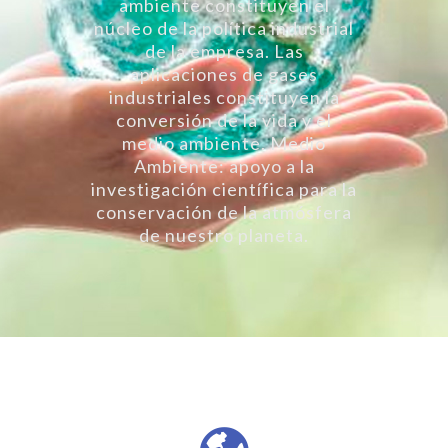
ambiente constituyen el
núcleo de la política industrial
de la empresa. Las
aplicaciones de gases
industriales constituyen la
conversión de la vida y el
medio ambiente. Medio
Ambiente: apoyo a la
investigación científica para la
conservación de la atmósfera
de nuestro planeta.