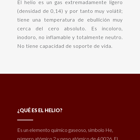
El helio es un gas extremadamente ligero
(densidad de 0,14) y por tanto muy volátil;
tiene una temperatura de ebullición muy
cerca del cero absoluto. Es incoloro,
inodoro, no inflamable y totalmente neutro.
No tiene capacidad de soporte de vida.
¿QUÉ ES EL HELIO?
Es un elemento químico gaseoso, símbolo He,
número atómico 2 y peso atómico de 4.0026. El