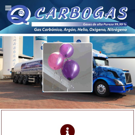
info@carbogas.com.bo
77670167