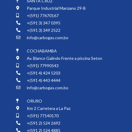
SANTA CRUZ
Parque Industrial Manzano 29-B
+(591) 77670167
+(591 3) 347 0395
+(591 3) 349 2522
info@carbogas.com.bo
COCHABAMBA
Av. Blanco Galindo Frente a piscina Seton
+(591) 77990543
+(591 4) 424 5203
+(591 4) 443 4444
info@carbogas.com.bo
ORURO
Km 2 Carretera a La Paz
+(591) 77140170
+(591 2) 524 2692
+(591 2) 524 4885