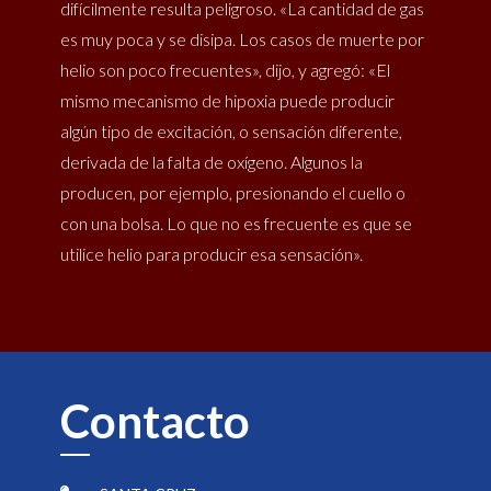
difícilmente resulta peligroso. «La cantidad de gas
es muy poca y se disipa. Los casos de muerte por
helio son poco frecuentes», dijo, y agregó: «El
mismo mecanismo de hipoxia puede producir
algún tipo de excitación, o sensación diferente,
derivada de la falta de oxígeno. Algunos la
producen, por ejemplo, presionando el cuello o
con una bolsa. Lo que no es frecuente es que se
utilice helio para producir esa sensación».
Contacto